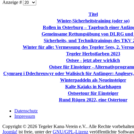
Anzeige #
Titel
Winter-Sicherheitstraining (oder so)
Rollen in Osterburg – Tagebuch einer Anfän
Gemeinsame Rettungsübung von DLRG un
Sicherheits- und Techniktrainings des TKV 
Winter für alle: Vermessung des Tegeler Sees, 2. Versu
Tegeler Herbstfarben 2023
Ostsee - jetzt aber wirklich
Ostsee für Einsteiger - Alternativprogra
Cymraeg i Ddechreuwyr oder Walisisch für Anfänger: Anglesey, 
Winterpaddeln als Neueinsteiger
Kalte Kajaks in Karlshagen
Ostseetour für Einsteiger
Rund Rügen 2022, eine Ostertour
Datenschutz
Impressum
Copyright © 2026 Tegeler Kanu-Verein e.V.. Alle Rechte vorbehalten
Joomla!
ist freie, unter der
GNU/GPL-Lizenz
veröffentlichte Softwar