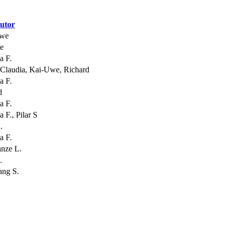
utor
Uwe
te
a F.
 Claudia, Kai-Uwe, Richard
a F.
d
a F.
 F., Pilar S
.
a F.
anze L.
.
ang S.