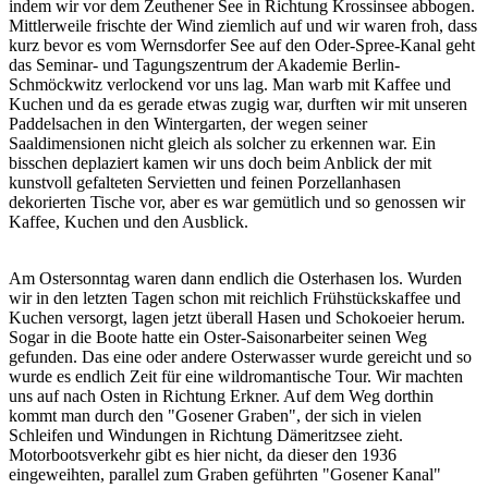
indem wir vor dem Zeuthener See in Richtung Krossinsee abbogen.
Mittlerweile frischte der Wind ziemlich auf und wir waren froh, dass
kurz bevor es vom Wernsdorfer See auf den Oder-Spree-Kanal geht
das Seminar- und Tagungszentrum der Akademie Berlin-
Schmöckwitz verlockend vor uns lag. Man warb mit Kaffee und
Kuchen und da es gerade etwas zugig war, durften wir mit unseren
Paddelsachen in den Wintergarten, der wegen seiner
Saaldimensionen nicht gleich als solcher zu erkennen war. Ein
bisschen deplaziert kamen wir uns doch beim Anblick der mit
kunstvoll gefalteten Servietten und feinen Porzellanhasen
dekorierten Tische vor, aber es war gemütlich und so genossen wir
Kaffee, Kuchen und den Ausblick.
Am Ostersonntag waren dann endlich die Osterhasen los. Wurden
wir in den letzten Tagen schon mit reichlich Frühstückskaffee und
Kuchen versorgt, lagen jetzt überall Hasen und Schokoeier herum.
Sogar in die Boote hatte ein Oster-Saisonarbeiter seinen Weg
gefunden. Das eine oder andere Osterwasser wurde gereicht und so
wurde es endlich Zeit für eine wildromantische Tour. Wir machten
uns auf nach Osten in Richtung Erkner. Auf dem Weg dorthin
kommt man durch den "Gosener Graben", der sich in vielen
Schleifen und Windungen in Richtung Dämeritzsee zieht.
Motorbootsverkehr gibt es hier nicht, da dieser den 1936
eingeweihten, parallel zum Graben geführten "Gosener Kanal"