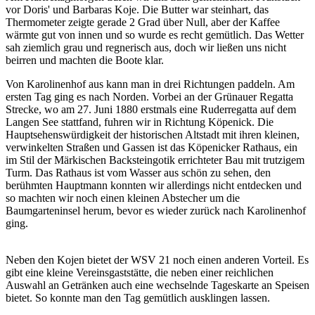
vor Doris' und Barbaras Koje. Die Butter war steinhart, das
Thermometer zeigte gerade 2 Grad über Null, aber der Kaffee
wärmte gut von innen und so wurde es recht gemütlich. Das Wetter
sah ziemlich grau und regnerisch aus, doch wir ließen uns nicht
beirren und machten die Boote klar.
Von Karolinenhof aus kann man in drei Richtungen paddeln. Am
ersten Tag ging es nach Norden. Vorbei an der Grünauer Regatta
Strecke, wo am 27. Juni 1880 erstmals eine Ruderregatta auf dem
Langen See stattfand, fuhren wir in Richtung Köpenick. Die
Hauptsehenswürdigkeit der historischen Altstadt mit ihren kleinen,
verwinkelten Straßen und Gassen ist das Köpenicker Rathaus, ein
im Stil der Märkischen Backsteingotik errichteter Bau mit trutzigem
Turm. Das Rathaus ist vom Wasser aus schön zu sehen, den
berühmten Hauptmann konnten wir allerdings nicht entdecken und
so machten wir noch einen kleinen Abstecher um die
Baumgarteninsel herum, bevor es wieder zurück nach Karolinenhof
ging.
Neben den Kojen bietet der WSV 21 noch einen anderen Vorteil. Es
gibt eine kleine Vereinsgaststätte, die neben einer reichlichen
Auswahl an Getränken auch eine wechselnde Tageskarte an Speisen
bietet. So konnte man den Tag gemütlich ausklingen lassen.