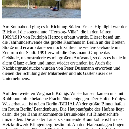
Am Sonnabend ging es in Richtung Süden. Erstes Highlight war der
Blick auf die sogenannte "Hertzog- Villa", die in den Jahren
1909/1910 von Rudolph Hertzog erbaut wurde. Dieser besaß um
die Jahrhundertwende das größte Kaufhaus in Berlin an der Breiten
Straße und erwarb daneben noch zahlreiche weitere Gebäude im
Zentrum der Stadt. 1991 erwarb die Dussmann-Gruppe das
Gebäude, rekonstruierte es mit großem Aufwand, so dass es heute in
altem Glanz außen und innen wieder erstanden ist. Auch die
Nachbargrundstücke wurden von Peter Dussmann erworben und
dienen der Schulung der Mitarbeiter und als Gästehäuser des
Unternehmens.
Auf dem weiteren Weg nach Königs-Wusterhausen kamen uns mit
Rohbraunkohle beladene Frachtkähne entgegen. Der Hafen Königs-
Wusterhausen ist neben Berlin (BEHALA) der größte Binnenhafen
im Raum Berlin/ Brandenburg. Die Hauptaufgabe des Hafens liegt
darin, die per Bahn ankommende Braunkohle auf Binnenschiffe
umzuladen. Die aus der Lausitz stammende Braunkohle ist für das
Heizkraftwerk Klingenberg bestimmt. An den Hafenanlagen bogen